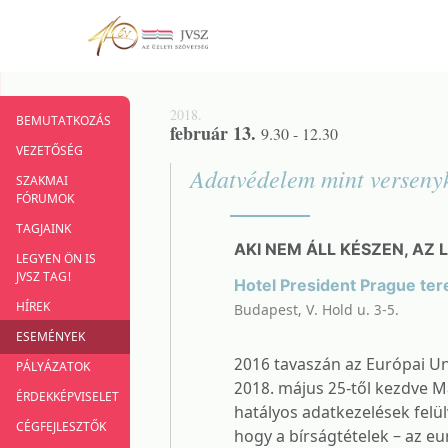
2018.
BEMUTATKOZÁS
február 13.
9.30 - 12.30
VEZETŐSÉG
Adatvédelem mint verseny
SZAKMAI
FÓRUMOK
TAGJAINK
AKI NEM ÁLL KÉSZEN, AZ
LEGYEN ÖN IS
JVSZ TAG!
Hotel President Prague ter
HÍREK
Budapest, V. Hold u. 3-5.
ESEMÉNYEK
2016 tavaszán az Európai Un
PÁLYÁZATOK
2018. május 25-től kezdve Ma
ÉRDEKKÉPVISELET
hatályos adatkezelések felülv
CÉGFEJLESZTŐK
hogy a bírságtételek – az e