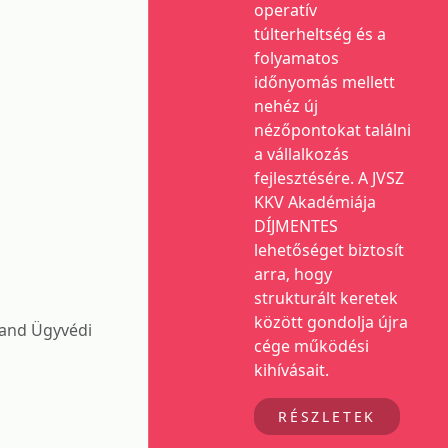
operatív
túlterheltség és a
folyamatos
időnyomás mellett
nehéz új
nézőpontokat találni
a vállalkozás
fejlesztésére. A JVSZ
KKV Akadémiája
DÍJMENTES
lehetőséget biztosít
arra, hogy
strukturált keretek
között gondolja újra
land Ügyvédi
cége működési
kihívásait.
RÉSZLETEK