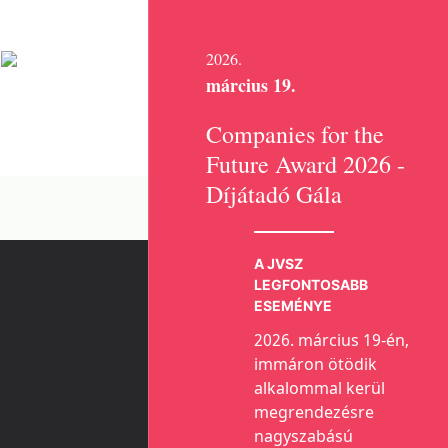
2026.
március 19.
Companies for the
Future Award 2026 -
Díjátadó Gála
A JVSZ
LEGFONTOSABB
ESEMÉNYE
2026. március 19-én,
immáron ötödik
alkalommal kerül
megrendezésre
nagyszabású