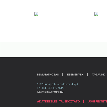
BEMUTATKOZÁS
ESEMÉNYEK
TAGJAINK
1112 Budapest, Repülőtéri út 2/A.
Tel: (+36-30) 179 4615
jvsz@jointventure.hu
ADATKEZELÉSI TÁJÉKOZTATÓ
JOGI FELTÉT