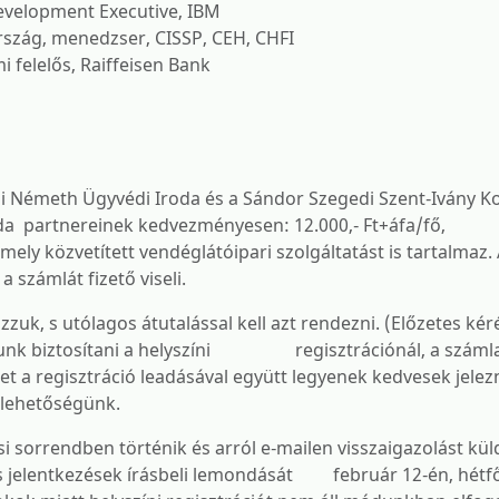
velopment Executive, IBM
szág, menedzser, CISSP, CEH, CHFI ​
i felelős, Raiffeisen Bank
Jádi Németh Ügyvédi Iroda és a Sándor Szegedi Szent-Ivány
da partnereinek kedvezményesen: 12.000,- Ft+áfa/fő,
ely közvetített vendéglátóipari szolgáltatást is tartalmaz.
 számlát fizető viseli.
, s utólagos átutalással kell azt rendezni. (Előzetes kér
udunk biztosítani a helyszíni regisztrációnál, a számla
ket a regisztráció leadásával együtt legyenek kedvesek jelez
lehetőségünk.
sorrendben történik és arról e-mailen visszaigazolást kül
es jelentkezések írásbeli lemondását február 12-én, hétfő