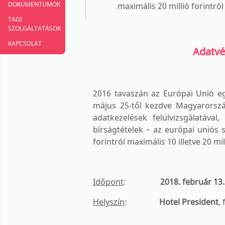
DOKUMENTUMOK
maximális 20 millió forintró
TAGI
SZOLGÁLTATÁSOK
KAPCSOLAT
Adatvé
2016 tavaszán az Európai Unió eg
május 25-től kezdve Magyarország
adatkezelések felülvizsgálatáva
bírságtételek – az európai uniós
forintról maximális 10 illetve 20 m
Időpont
:
2018. február 13.
Helyszín
:
Hotel President
,