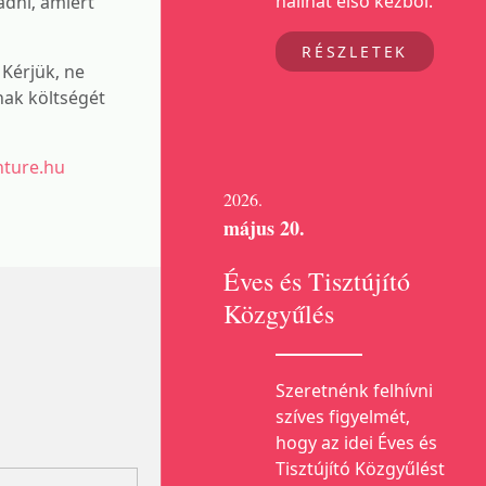
hallhat első kézből.
adni, amiért
RÉSZLETEK
Kérjük, ne
ak költségét
nture.hu
2026.
május 20.
Éves és Tisztújító
Közgyűlés
Szeretnénk felhívni
szíves figyelmét,
hogy az idei Éves és
Tisztújító Közgyűlést