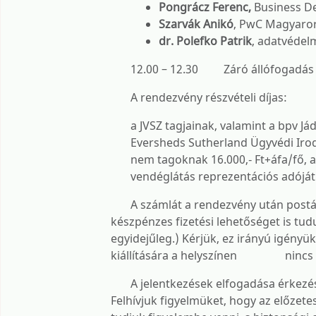
Pongrácz Ferenc,
Business De
Szarvák Anikó
, PwC Magyaror
dr. Polefko Patrik
, adatvédelm
12.00 – 12.30 Záró állófogadás
A rendezvény részvételi díjas:
a JVSZ tagjainak, valamint a bpv 
Eversheds Sutherland Ügyvédi Iro
nem tagoknak 16.000,- Ft+áfa/fő, am
vendéglátás reprezentációs adóját a
A számlát a rendezvény után postázzuk
készpénzes fizetési lehetőséget is t
egyidejűleg.) Kérjük, ez irányú igényü
kiállítására a helyszínen nincs 
A jelentkezések elfogadása érkezési 
Felhívjuk figyelmüket, hogy az előzet