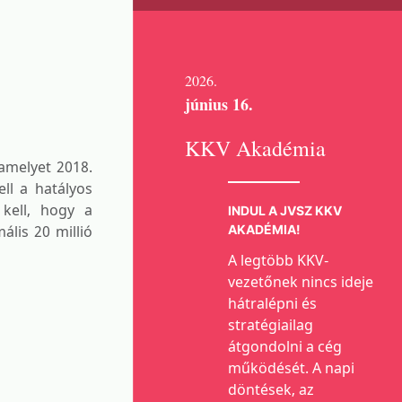
2026.
június 16.
KKV Akadémia
amelyet 2018.
ll a hatályos
 kell, hogy a
INDUL A JVSZ KKV
lis 20 millió
AKADÉMIA!
A legtöbb KKV-
vezetőnek nincs ideje
hátralépni és
stratégiailag
átgondolni a cég
működését. A napi
döntések, az