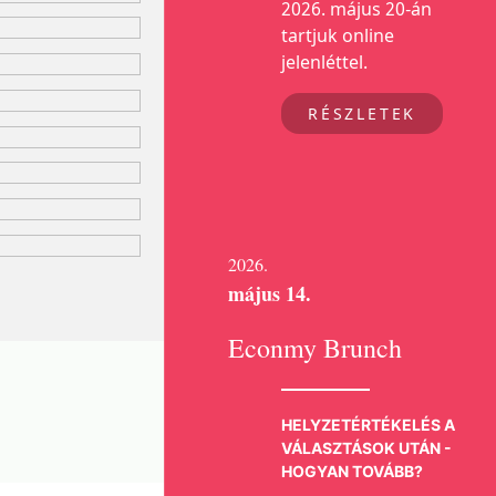
2026. május 20-án
tartjuk online
jelenléttel.
RÉSZLETEK
2026.
május 14.
Econmy Brunch
HELYZETÉRTÉKELÉS A
VÁLASZTÁSOK UTÁN -
HOGYAN TOVÁBB?