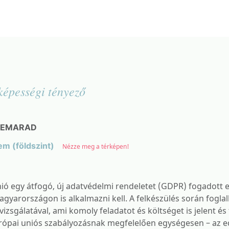
képességi tényező
 LEMARAD
em (földszint)
Nézze meg a térképen!
ió egy átfogó, új adatvédelmi rendeletet (GDPR) fogadott e
gyarországon is alkalmazni kell. A felkészülés során foglalk
izsgálatával, ami komoly feladatot és költséget is jelent és 
urópai uniós szabályozásnak megfelelően egységesen – az e