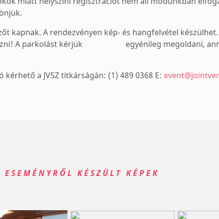
okok miatt helyszíni regisztrációt nem áll módunkban elfog
njük.
t kapnak. A rendezvényen kép- és hangfelvétel készülhet. 
l hozni! A parkolást kérjük egyénileg megoldani, ann
érhető a JVSZ titkárságán: (1) 489 0368 E:
event@jointve
Z ESEMÉNYRŐL KÉSZÜLT KÉPEK