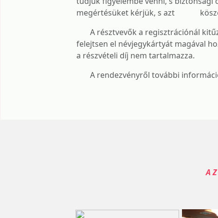
tudjuk figyelembe venni, s biztonsági 
megértésüket kérjük, s azt köszö
A résztvevők a regisztrációnál kitűző
felejtsen el névjegykártyát magáva
a részvételi díj nem tartalmazza.
A rendezvényről további információ k
A