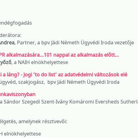
endégfogadás
erátora:
ndrea
, Partner, a bpv Jádi Németh Ügyvédi Iroda vezetője
PR alkalmazására…101 nappal az alkalmazás előtt…
őző
, a NAIH elnökhelyettese
 a láng? - Jogi ’to do list’ az adatvédelmi változások elé
 ügyvéd, szakjogász, bpv Jádi Németh Ügyvédi Iroda
unkaviszonyban
 a Sándor Szegedi Szent-Ivány Komáromi Eversheds Suther
getés, amelynek résztvevői:
IH elnökhelyettese