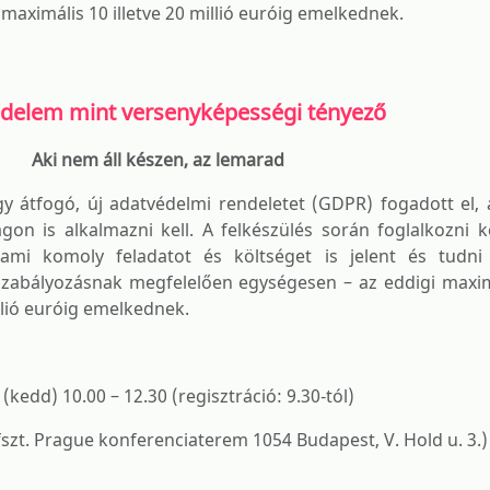
l maximális 10 illetve 20 millió euróig emelkednek.
delem mint versenyképességi tényező
Aki nem áll készen, az lemarad
y átfogó, új adatvédelmi rendeletet (GDPR) fogadott el, 
on is alkalmazni kell. A felkészülés során foglalkozni ke
l, ami komoly feladatot és költséget is jelent és tudni
 szabályozásnak megfelelően egységesen – az eddigi maximá
illió euróig emelkednek.
(kedd) 10.00 – 12.30 (regisztráció: 9.30-tól)
 fszt. Prague konferenciaterem 1054 Budapest, V. Hold u. 3.)