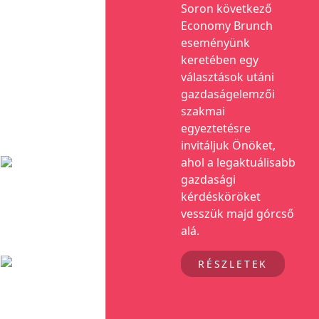
Soron következő
Economy Brunch
eseményünk
keretében egy
választások utáni
gazdaságelemzői
szakmai
egyeztetésre
invitáljuk Önöket,
ahol a legaktuálisabb
gazdasági
kérdésköröket
vesszük majd górcső
alá.
RÉSZLETEK