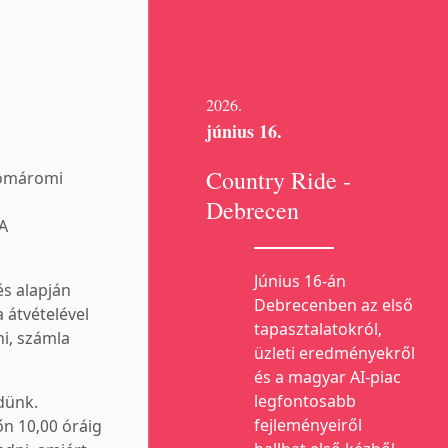
2026.
június 16.
Country Ride -
 Komáromi
Debrecen
 A
Június 16-án
és alapján
Debrecenben az első
 átvételével
tapasztalatokról,
ni, számla
üzleti eredményekről
és a magyar AI-piac
legfontosabb
dünk.
fejleményeiről
n 10,00 óráig