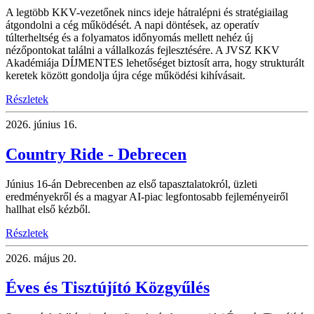
A legtöbb KKV-vezetőnek nincs ideje hátralépni és stratégiailag
átgondolni a cég működését. A napi döntések, az operatív
túlterheltség és a folyamatos időnyomás mellett nehéz új
nézőpontokat találni a vállalkozás fejlesztésére. A JVSZ KKV
Akadémiája DÍJMENTES lehetőséget biztosít arra, hogy strukturált
keretek között gondolja újra cége működési kihívásait.
Részletek
2026.
június 16.
Country Ride - Debrecen
Június 16-án Debrecenben az első tapasztalatokról, üzleti
eredményekről és a magyar AI-piac legfontosabb fejleményeiről
hallhat első kézből.
Részletek
2026.
május 20.
Éves és Tisztújító Közgyűlés