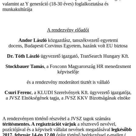
valamint az Y generáció (18-30 éves) foglalkoztatása és
munkakultúrája
A rendezvény előadói
Andor László
közgazdász, tanszékvezető egyetemi
docens, Budapesti Corvinus Egyetem, hazánk volt EU biztosa
Dr. Tóth László
ügyvezető igazgató, TranSearch Hungary Kft.
Stockbauer Tamás
, a Foxconn Magyarország HR menedzsment
képviselője
és a rendezvény moderátori tisztét is vállaló
Csuri Ferenc
, a KLUDI Szerelvények Kft. ügyvezető igazgatója,
a JVSZ Elnökségének tagja, a JVSZ KKV Bizottságának elnöke
A rendezvényen történő részvétel a JVSZ tagok számára
térítésmentes. A regisztrációt várjuk
a résztvevő nevével,
pozíciójával és a képviselt vállalat nevének megadásával
legkésőbb
2017. február 14-én 12.00
óráig történő beérkezéssel e-mailen (