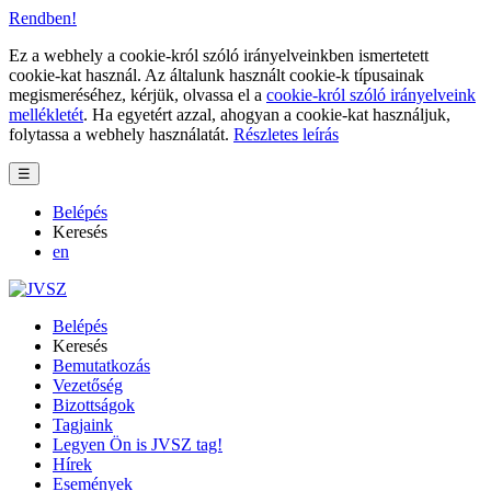
Rendben!
Ez a webhely a cookie-król szóló irányelveinkben ismertetett
cookie-kat használ. Az általunk használt cookie-k típusainak
megismeréséhez, kérjük, olvassa el a
cookie-król szóló irányelveink
mellékletét
. Ha egyetért azzal, ahogyan a cookie-kat használjuk,
folytassa a webhely használatát.
Részletes leírás
☰
Belépés
Keresés
en
Belépés
Keresés
Bemutatkozás
Vezetőség
Bizottságok
Tagjaink
Legyen Ön is JVSZ tag!
Hírek
Események