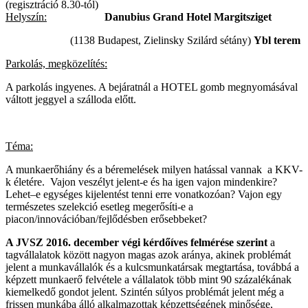
(regisztráció 8.30-tól)
Helyszín:
Danubius Grand Hotel Margitsziget
(1138 Budapest, Zielinsky Szilárd sétány)
Ybl terem
Parkolás, megközelítés:
A parkolás ingyenes. A bejáratnál a HOTEL gomb megnyomásával
váltott jeggyel a szálloda előtt.
Téma:
A munkaerőhiány és a béremelések milyen hatással vannak a KKV-
k életére. Vajon veszélyt jelent-e és ha igen vajon mindenkire?
Lehet–e egységes kijelentést tenni erre vonatkozóan? Vajon egy
természetes szelekció esetleg megerősíti-e a
piacon/innovációban/fejlődésben erősebbeket?
A JVSZ 2016. december végi kérdőíves felmérése szerint
a
tagvállalatok között nagyon magas azok aránya, akinek problémát
jelent a munkavállalók és a kulcsmunkatársak megtartása, továbbá a
képzett munkaerő felvétele a vállalatok több mint 90 százalékának
kiemelkedő gondot jelent. Szintén súlyos problémát jelent még a
frissen munkába álló alkalmazottak képzettségének minősége,