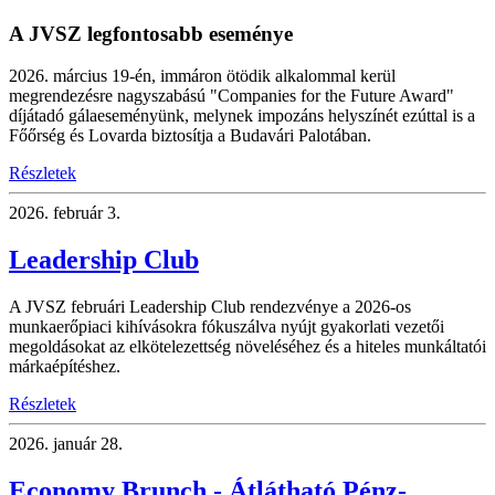
A JVSZ legfontosabb eseménye
2026. március 19-én, immáron ötödik alkalommal kerül
megrendezésre nagyszabású "Companies for the Future Award"
díjátadó gálaeseményünk, melynek impozáns helyszínét ezúttal is a
Főőrség és Lovarda biztosítja a Budavári Palotában.
Részletek
2026.
február 3.
Leadership Club
A JVSZ februári Leadership Club rendezvénye a 2026-os
munkaerőpiaci kihívásokra fókuszálva nyújt gyakorlati vezetői
megoldásokat az elkötelezettség növeléséhez és a hiteles munkáltatói
márkaépítéshez.
Részletek
2026.
január 28.
Economy Brunch - Átlátható Pénz-,