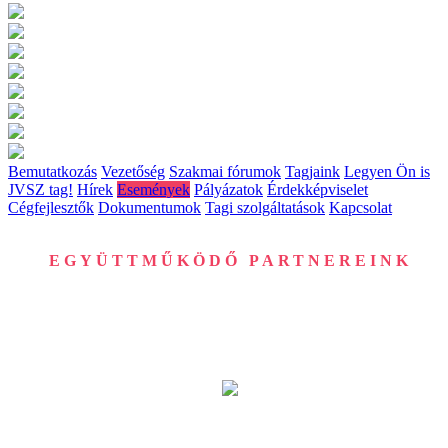
Bemutatkozás
Vezetőség
Szakmai fórumok
Tagjaink
Legyen Ön is
JVSZ tag!
Hírek
Események
Pályázatok
Érdekképviselet
Cégfejlesztők
Dokumentumok
Tagi szolgáltatások
Kapcsolat
EGYÜTTMŰKÖDŐ PARTNEREINK