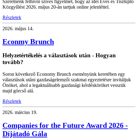
Szeretnénk felhívni szíves figyelmét, hogy az idei Éves és Tisztújító
Közgyűlést 2026. május 20-án tartjuk online jelenléttel.
Részletek
2026.
május 14.
Econmy Brunch
Helyzetértékelés a választások után - Hogyan
tovább?
Soron következő Economy Brunch eseményünk keretében egy
választások utáni gazdaságelemzői szakmai egyeztetésre invitáljuk
Önöket, ahol a legaktuálisabb gazdasági kérdésköröket vesszük
majd górcső alá.
Részletek
2026.
március 19.
Companies for the Future Award 2026 -
Díjátadó Gála