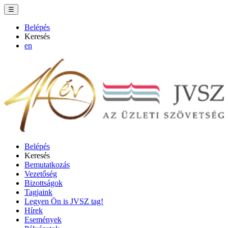
☰
Belépés
Keresés
en
Belépés
Keresés
Bemutatkozás
Vezetőség
Bizottságok
Tagjaink
Legyen Ön is JVSZ tag!
Hírek
Események