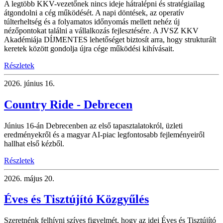
A legtöbb KKV-vezetőnek nincs ideje hátralépni és stratégiailag
átgondolni a cég működését. A napi döntések, az operatív
túlterheltség és a folyamatos időnyomás mellett nehéz új
nézőpontokat találni a vállalkozás fejlesztésére. A JVSZ KKV
Akadémiája DÍJMENTES lehetőséget biztosít arra, hogy strukturált
keretek között gondolja újra cége működési kihívásait.
Részletek
2026.
június 16.
Country Ride - Debrecen
Június 16-án Debrecenben az első tapasztalatokról, üzleti
eredményekről és a magyar AI-piac legfontosabb fejleményeiről
hallhat első kézből.
Részletek
2026.
május 20.
Éves és Tisztújító Közgyűlés
Szeretnénk felhívni szíves figyelmét, hogy az idei Éves és Tisztújító