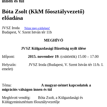
innen és túl
Bóta Zsolt (KkM főosztályvezető)
előadása
JVSZ Iroda
Nézze meg a térképen!
Budapest, V. Szent István tér 11b
MEGHÍVÓ
JVSZ Külgazdasági Bizottság nyílt ülése
Időpont:
2015. november 19
. (csütörtök) 15.00 – 17.00
Helyszín: JVSZ Iroda (Budapest, V. Szent István tér 11/b. I.
emelet)
Téma:
A magyar-német kapcsolatok a
migrációs válságon innen és túl
Meghívott vendég: Bóta Zsolt, a Külgazdasági és
Külügyminisztérium főosztályvezetője