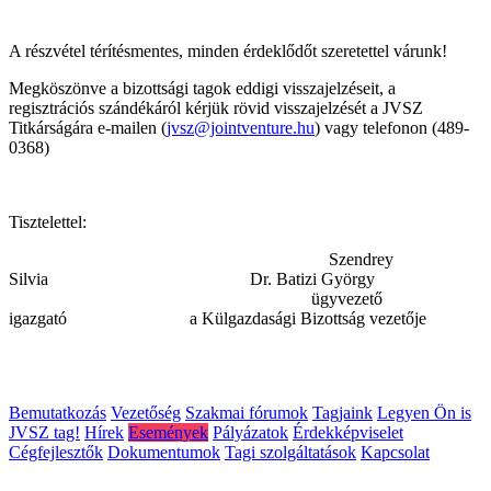
A részvétel térítésmentes, minden érdeklődőt szeretettel várunk!
Megköszönve a bizottsági tagok eddigi visszajelzéseit, a
regisztrációs szándékáról kérjük rövid visszajelzését a JVSZ
Titkárságára e-mailen (
jvsz@jointventure.hu
) vagy telefonon (489-
0368)
Tisztelettel:
Szendrey
Silvia Dr. Batizi György
ügyvezető
igazgató a Külgazdasági Bizottság vezetője
Bemutatkozás
Vezetőség
Szakmai fórumok
Tagjaink
Legyen Ön is
JVSZ tag!
Hírek
Események
Pályázatok
Érdekképviselet
Cégfejlesztők
Dokumentumok
Tagi szolgáltatások
Kapcsolat