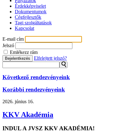
Pályázatok
Érdekképviselet
Dokumentumok
Cégfejlesztők
Tagi szolgáltatások
Kapcsolat
E-mail cím
Jelszó
Emlékezz rám
Elfelejtett jelszó?
Bejelentkezés
⚲
Következő rendezvényeink
Korábbi rendezvényeink
2026.
június 16.
KKV Akadémia
INDUL A JVSZ KKV AKADÉMIA!