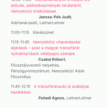
adózás, adókedvezmények területéről,
nemzetközi kitekintéssel
Jancsa-Pék Judit
,
Adótanácsadó, LeitnerLeitner
11.00-11.15 Kávészünet
11.15-11.45
Nemzetközi vitarendezési
eljárások – azaz a magyar transzferár
nyilvántartások védőpajzs szerepe
Csabai Róbert
,
Főosztályvezető helyettes,
Pénzügyminisztérium, Nemzetközi Adók
Főosztálya
11.45-12.15
A transzferárazás új szabályai
hazánkban
Fotiadi Ágnes,
LeitnerLeitner