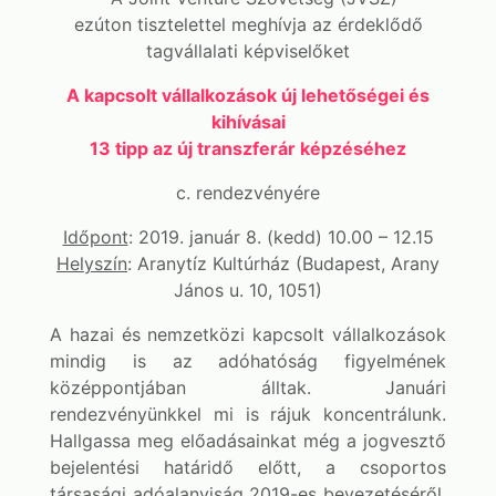
ezúton tisztelettel meghívja az érdeklődő
tagvállalati képviselőket
A kapcsolt vállalkozások új lehetőségei és
kihívásai
13 tipp az új transzferár képzéséhez
c. rendezvényére
Időpont
: 2019. január 8. (kedd) 10.00 – 12.15
Helyszín
: Aranytíz Kultúrház (Budapest, Arany
János u. 10, 1051)
A hazai és nemzetközi kapcsolt vállalkozások
mindig is az adóhatóság figyelmének
középpontjában álltak. Januári
rendezvényünkkel mi is rájuk koncentrálunk.
Hallgassa meg előadásainkat még a jogvesztő
bejelentési határidő előtt, a csoportos
társasági adóalanyiság 2019-es bevezetéséről,