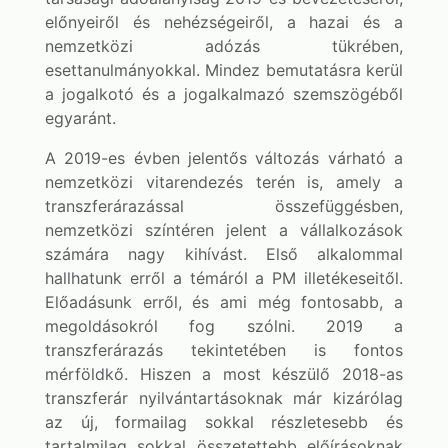
előnyeiről és nehézségeiről, a hazai és a
nemzetközi adózás tükrében,
esettanulmányokkal. Mindez bemutatásra kerül
a jogalkotó és a jogalkalmazó szemszögéből
egyaránt.
A 2019-es évben jelentős változás várható a
nemzetközi vitarendezés terén is, amely a
transzferárazással összefüggésben,
nemzetközi színtéren jelent a vállalkozások
számára nagy kihívást. Első alkalommal
hallhatunk erről a témáról a PM illetékeseitől.
Előadásunk erről, és ami még fontosabb, a
megoldásokról fog szólni. 2019 a
transzferárazás tekintetében is fontos
mérföldkő. Hiszen a most készülő 2018-as
transzferár nyilvántartásoknak már kizárólag
az új, formailag sokkal részletesebb és
tartalmilag sokkal összetettebb előírásoknak