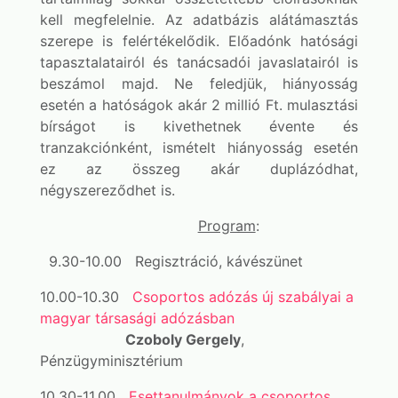
kell megfelelnie. Az adatbázis alátámasztás
szerepe is felértékelődik. Előadónk hatósági
tapasztalatairól és tanácsadói javaslatairól is
beszámol majd. Ne feledjük, hiányosság
esetén a hatóságok akár 2 millió Ft. mulasztási
bírságot is kivethetnek évente és
tranzakciónként, ismételt hiányosság esetén
ez az összeg akár duplázódhat,
négyszereződhet is.
Program
:
9.30-10.00 Regisztráció, kávészünet
10.00-10.30
Csoportos adózás új szabályai a
magyar társasági adózásban
Czoboly Gergely
,
Pénzügyminisztérium
10.30-11.00
Esettanulmányok a csoportos