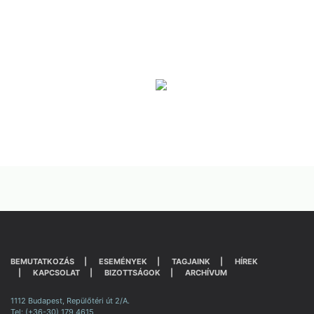
BEMUTATKOZÁS
ESEMÉNYEK
TAGJAINK
HÍREK
KAPCSOLAT
BIZOTTSÁGOK
ARCHÍVUM
1112 Budapest, Repülőtéri út 2/A.
Tel: (+36-30) 179 4615