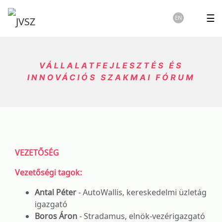
☰
EN
VÁLLALATFEJLESZTÉS ÉS
INNOVÁCIÓS SZAKMAI FÓRUM
VEZETŐSÉG
Vezetőségi tagok:
Antal Péter
- AutoWallis, kereskedelmi üzletág
igazgató
Boros Áron
- Stradamus, elnök-vezérigazgató