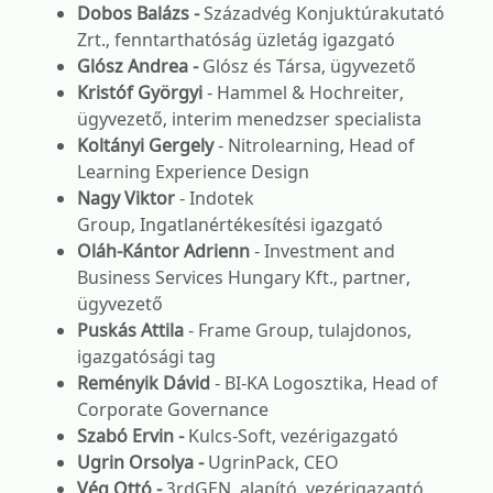
Dobos Balázs -
Századvég Konjuktúrakutató
Zrt., fenntarthatóság üzletág igazgató
Glósz Andrea -
Glósz és Társa, ügyvezető
Kristóf Györgyi
- Hammel & Hochreiter,
ügyvezető, interim menedzser specialista
Koltányi Gergely
- Nitrolearning, Head of
Learning Experience Design
Nagy Viktor
- Indotek
Group, Ingatlanértékesítési igazgató
Oláh-Kántor Adrienn
- Investment and
Business Services Hungary Kft., partner,
ügyvezető
Puskás Attila
- Frame Group, tulajdonos,
igazgatósági tag
Reményik Dávid
- BI-KA Logosztika, Head of
Corporate Governance
Szabó Ervin -
Kulcs-Soft, vezérigazgató
Ugrin Orsolya -
UgrinPack, CEO
Vég Ottó -
3rdGEN, alapító, vezérigazagtó