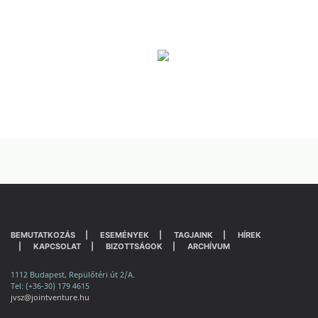
BEMUTATKOZÁS
ESEMÉNYEK
TAGJAINK
HÍREK
KAPCSOLAT
BIZOTTSÁGOK
ARCHÍVUM
1112 Budapest, Repülőtéri út 2/A.
Tel: (+36-30) 179 4615
jvsz@jointventure.hu