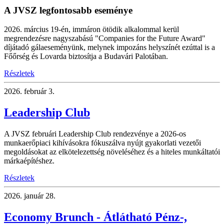
A JVSZ legfontosabb eseménye
2026. március 19-én, immáron ötödik alkalommal kerül
megrendezésre nagyszabású "Companies for the Future Award"
díjátadó gálaeseményünk, melynek impozáns helyszínét ezúttal is a
Főőrség és Lovarda biztosítja a Budavári Palotában.
Részletek
2026.
február 3.
Leadership Club
A JVSZ februári Leadership Club rendezvénye a 2026-os
munkaerőpiaci kihívásokra fókuszálva nyújt gyakorlati vezetői
megoldásokat az elkötelezettség növeléséhez és a hiteles munkáltatói
márkaépítéshez.
Részletek
2026.
január 28.
Economy Brunch - Átlátható Pénz-,