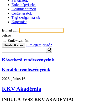
Pályázatok
Érdekképviselet
Dokumentumok
Cégfejlesztők
Tagi szolgáltatások
Kapcsolat
E-mail cím
Jelszó
Emlékezz rám
Elfelejtett jelszó?
Bejelentkezés
⚲
Következő rendezvényeink
Korábbi rendezvényeink
2026.
június 16.
KKV Akadémia
INDUL A JVSZ KKV AKADÉMIA!