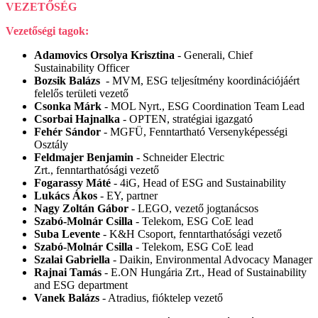
VEZETŐSÉG
Vezetőségi tagok:
Adamovics Orsolya Krisztina
- Generali, Chief
Sustainability Officer
Bozsik Balázs
- MVM, ESG teljesítmény koordinációjáért
felelős területi vezető
Csonka Márk
- MOL Nyrt., ESG Coordination Team Lead
Csorbai Hajnalka
- OPTEN, stratégiai igazgató
Fehér Sándor
- MGFÜ, Fenntartható Versenyképességi
Osztály
Feldmajer Benjamin
- Schneider Electric
Zrt., fenntarthatósági vezető
Fogarassy Máté
- 4iG, Head of ESG and Sustainability
Lukács Ákos
- EY, partner
Nagy Zoltán Gábor
- LEGO, vezető jogtanácsos
Szabó-Molnár Csilla
- Telekom, ESG CoE lead
Suba Levente
- K&H Csoport, fenntarthatósági vezető
Szabó-Molnár Csilla
- Telekom, ESG CoE lead
Szalai Gabriella
- Daikin, Environmental Advocacy Manager
Rajnai Tamás
- E.ON Hungária Zrt., Head of Sustainability
and ESG department
Vanek Balázs
- Atradius, fióktelep vezető