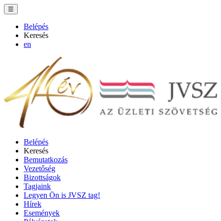
☰
Belépés
Keresés
en
Belépés
Keresés
Bemutatkozás
Vezetőség
Bizottságok
Tagjaink
Legyen Ön is JVSZ tag!
Hírek
Események