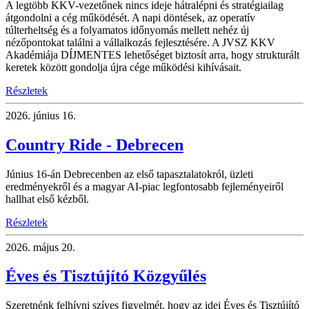
A legtöbb KKV-vezetőnek nincs ideje hátralépni és stratégiailag
átgondolni a cég működését. A napi döntések, az operatív
túlterheltség és a folyamatos időnyomás mellett nehéz új
nézőpontokat találni a vállalkozás fejlesztésére. A JVSZ KKV
Akadémiája DÍJMENTES lehetőséget biztosít arra, hogy strukturált
keretek között gondolja újra cége működési kihívásait.
Részletek
2026.
június 16.
Country Ride - Debrecen
Június 16-án Debrecenben az első tapasztalatokról, üzleti
eredményekről és a magyar AI-piac legfontosabb fejleményeiről
hallhat első kézből.
Részletek
2026.
május 20.
Éves és Tisztújító Közgyűlés
Szeretnénk felhívni szíves figyelmét, hogy az idei Éves és Tisztújító