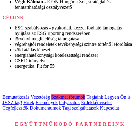
Végh Kálmán
- E.ON Hungária Zrt., stratégiai és
fenntarthatósági osztályvezető
CÉLUNK
ESG szabályozás - gyakorlati, kézzel fogható támogatás
nyújtása az ESG riporting rendszerében
törvényi megfelelőség támogatása
végrehajtói rendeletek tevékenységi szintre történő lefordítása
zöld átállás lépései
energiahatékonysági kötelezettségi rendszer
CSRD irányelvek
energetika, Fit for 55
Bemutatkozás
Vezetőség
Szakmai fórumok
Tagjaink
Legyen Ön is
JVSZ tag!
Hírek
Események
Pályázatok
Érdekképviselet
Cégfejlesztők
Dokumentumok
Tagi szolgáltatások
Kapcsolat
EGYÜTTMŰKÖDŐ PARTNEREINK