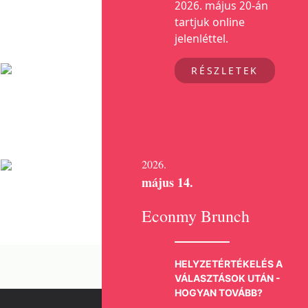
2026. május 20-án
tartjuk online
jelenléttel.
RÉSZLETEK
2026.
május 14.
Econmy Brunch
HELYZETÉRTÉKELÉS A
VÁLASZTÁSOK UTÁN -
HOGYAN TOVÁBB?