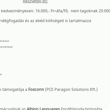
Részvételi díj:
k kedvezményesen: 16.000,- Ft+áfa/fő, nem tagoknak 20.000,
ndégfogadás és az ebéd költségeit is tartalmazza
aluskával
kásmártással
el
k támogatója a
Foxconn
(PCE Paragon Solutions Kft.)
lmácsolását az
Albion Languages
Fordítóiroda biztosítja