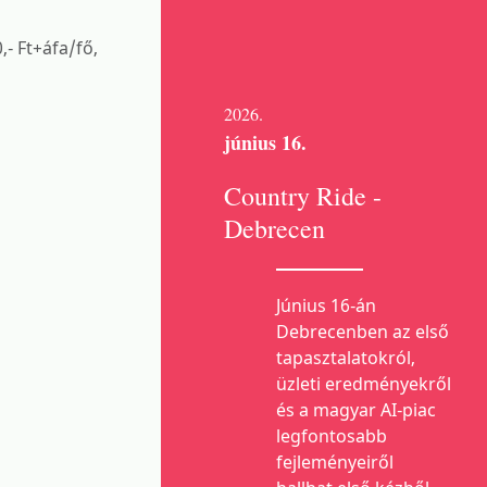
- Ft+áfa/fő,
2026.
június 16.
Country Ride -
Debrecen
Június 16-án
Debrecenben az első
tapasztalatokról,
üzleti eredményekről
és a magyar AI-piac
legfontosabb
fejleményeiről