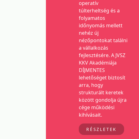
operatív
túlterheltség és a
folyamatos
időnyomás mellett
nehéz új
nézőpontokat találni
a vállalkozás
fejlesztésére. A JVSZ
KKV Akadémiája
DÍJMENTES
lehetőséget biztosít
arra, hogy
strukturált keretek
között gondolja újra
cége működési
kihívásait.
RÉSZLETEK