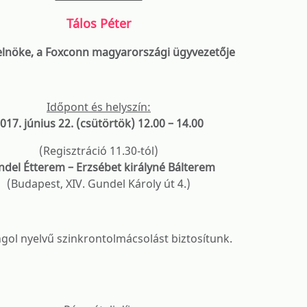
Tálos Péter
 elnöke, a Foxconn magyarországi ügyvezetője
Id
ő
pont
é
s helysz
í
n:
017. június 22. (csütörtök) 12.00 – 14.00
(Regisztráció 11.30-tól)
del Étterem – Erzsébet királyné Bálterem
(Budapest, XIV. Gundel Károly út 4.)
gol nyelvű szinkrontolmácsolást biztosítunk.