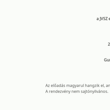
a JVSZ
2
Gun
Az előadás magyarul hangzik el, an
A rendezvény nem sajtónyilvános.