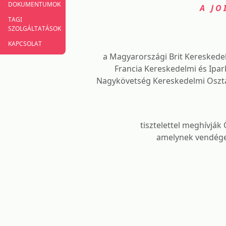
DOKUMENTUMOK
A JO
TAGI
SZOLGÁLTATÁSOK
KAPCSOLAT
a Magyarországi Brit Kereskede
Francia Kereskedelmi és Ipa
Nagykövetség Kereskedelmi Osztály
tisztelettel meghívják 
amelynek vendége 