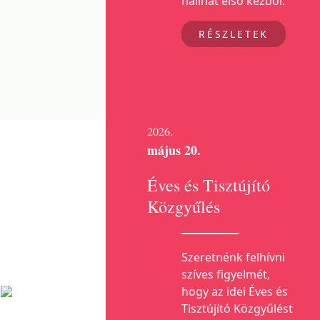
hallhat első kézből.
RÉSZLETEK
2026.
május 20.
Éves és Tisztújító
Közgyűlés
Szeretnénk felhívni
szíves figyelmét,
hogy az idei Éves és
Tisztújító Közgyűlést