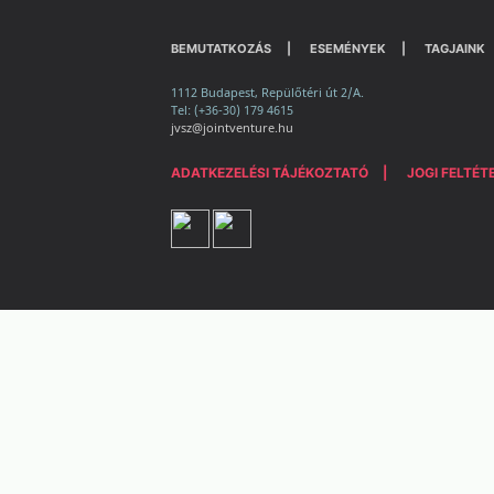
BEMUTATKOZÁS
ESEMÉNYEK
TAGJAINK
1112 Budapest, Repülőtéri út 2/A.
Tel: (+36-30) 179 4615
jvsz@jointventure.hu
ADATKEZELÉSI TÁJÉKOZTATÓ
JOGI FELTÉT