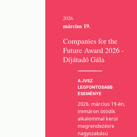
2026.
március 19.
Companies for the
Future Award 2026 -
Díjátadó Gála
A JVSZ
LEGFONTOSABB
ESEMÉNYE
2026. március 19-én,
immáron ötödik
alkalommal kerül
megrendezésre
nagyszabású