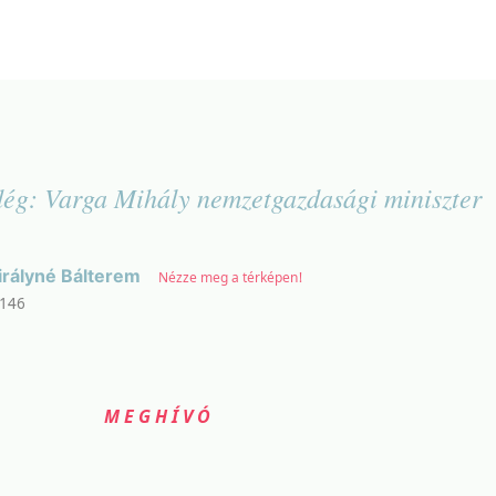
dég: Varga Mihály nemzetgazdasági miniszter
irályné Bálterem
Nézze meg a térképen!
1146
MEGHÍVÓ