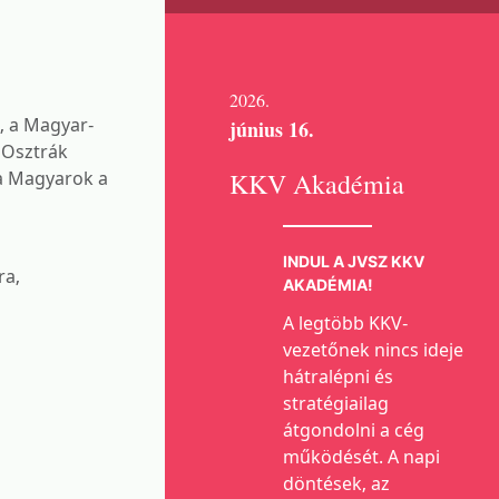
2026.
, a Magyar-
június 16.
 Osztrák
 a Magyarok a
KKV Akadémia
INDUL A JVSZ KKV
ra,
AKADÉMIA!
A legtöbb KKV-
vezetőnek nincs ideje
hátralépni és
stratégiailag
átgondolni a cég
működését. A napi
döntések, az