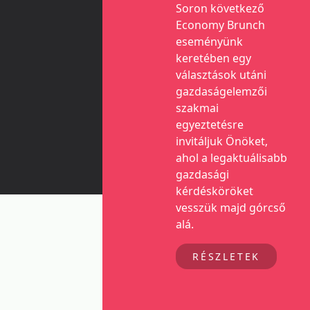
Soron következő
Economy Brunch
eseményünk
keretében egy
választások utáni
gazdaságelemzői
szakmai
egyeztetésre
invitáljuk Önöket,
ahol a legaktuálisabb
gazdasági
kérdésköröket
vesszük majd górcső
alá.
RÉSZLETEK