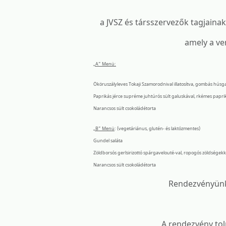
a JVSZ és társszervezők tagjaina
amely a ve
„A” Menü:
Ököruszályleves Tokaji Szamorodnival illatosítva, gombás húsg
Paprikás jérce supréme juhtúrós sült galuskával, rkémes papri
Narancsos sült csokoládétorta
„B” Menü
: (vegetáriánus, glutén- és laktózmentes)
Gundel saláta
Zöldborsós gerlsirizottó spárgavelouté-val, ropogós zöldségekk
Narancsos sült csokoládétorta
Rendezvényün
A rendezvény to