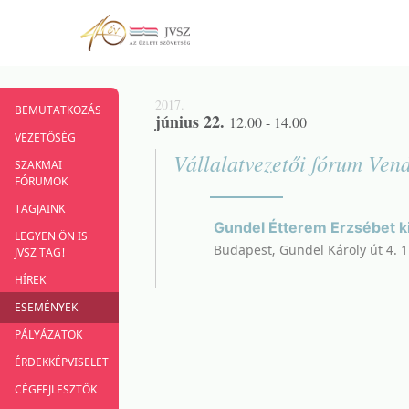
2017.
BEMUTATKOZÁS
június 22.
12.00 - 14.00
VEZETŐSÉG
Vállalatvezetői fórum Ven
SZAKMAI
FÓRUMOK
TAGJAINK
Gundel Étterem Erzsébet k
LEGYEN ÖN IS
Budapest, Gundel Károly út 4. 
JVSZ TAG!
HÍREK
ESEMÉNYEK
PÁLYÁZATOK
ÉRDEKKÉPVISELET
CÉGFEJLESZTŐK