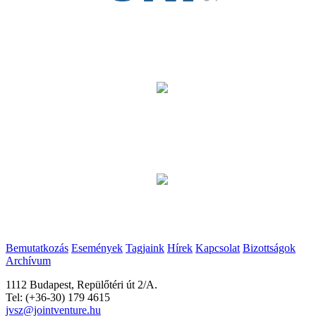
Bemutatkozás
Események
Tagjaink
Hírek
Kapcsolat
Bizottságok
Archívum
1112 Budapest, Repülőtéri út 2/A.
Tel: (+36-30) 179 4615
jvsz@jointventure.hu