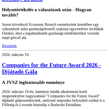
Helyzetértékelés a választások után - Hogyan
tovább?
Soron következő Economy Brunch eseményünk keretében egy
választások utáni gazdaságelemzői szakmai egyeztetésre invitáljuk
Önöket, ahol a legaktuálisabb gazdasági kérdésköröket vesszük
majd górcső alá.
Részletek
2026.
március 19.
Companies for the Future Award 2026 -
Díjátadó Gála
A JVSZ legfontosabb eseménye
2026. március 19-én, immáron ötödik alkalommal kerül
megrendezésre nagyszabású "Companies for the Future Award"
díjátadó gálaeseményünk, melynek impozáns helyszínét ezúttal is a
Főőrség és Lovarda biztosítja a Budavári Palotában.