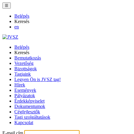
☰
Belépés
Keresés
en
Belépés
Keresés
Bemutatkozás
Vezetőség
Bizottságok
Tagjaink
Legyen Ön is JVSZ tag!
Hírek
Események
Pályázatok
Érdekképviselet
Dokumentumok
Cégfejlesztők
Tagi szolgáltatások
Kapcsolat
E-mail cím