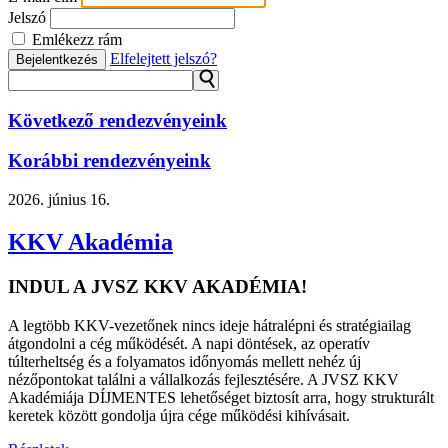
Jelszó
Emlékezz rám
Elfelejtett jelszó?
Bejelentkezés
⚲
Következő rendezvényeink
Korábbi rendezvényeink
2026.
június 16.
KKV Akadémia
INDUL A JVSZ KKV AKADÉMIA!
A legtöbb KKV-vezetőnek nincs ideje hátralépni és stratégiailag
átgondolni a cég működését. A napi döntések, az operatív
túlterheltség és a folyamatos időnyomás mellett nehéz új
nézőpontokat találni a vállalkozás fejlesztésére. A JVSZ KKV
Akadémiája DÍJMENTES lehetőséget biztosít arra, hogy strukturált
keretek között gondolja újra cége működési kihívásait.