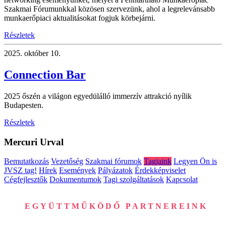
Szakmai Fórumunkkal közösen szervezünk, ahol a legrelevánsabb
munkaerőpiaci aktualitásokat fogjuk körbejárni.
Részletek
2025.
október 10.
Connection Bar
2025 őszén a világon egyedülálló immerzív attrakció nyílik
Budapesten.
Részletek
Mercuri Urval
Bemutatkozás
Vezetőség
Szakmai fórumok
Tagjaink
Legyen Ön is
JVSZ tag!
Hírek
Események
Pályázatok
Érdekképviselet
Cégfejlesztők
Dokumentumok
Tagi szolgáltatások
Kapcsolat
EGYÜTTMŰKÖDŐ PARTNEREINK